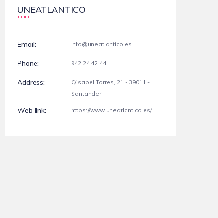
UNEATLANTICO
Email:
info@uneatlantico.es
Phone:
942 24 42 44
Address:
C/Isabel Torres, 21 - 39011 -
Santander
Web link:
https://www.uneatlantico.es/